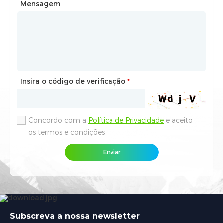
Mensagem
Mensagem
Insira o código de verificação
Insira o código de verificação
*
*
Concordo com a
Concordo com a
Política de Privacidade
Política de Privacidade
e aceito
e aceito
os termos e condições
os termos e condições
Enviar
Enviar
Subscreva a nossa newsletter