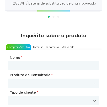
o-ácido
14.336 kWh / Classificação de proteção IP65
Inquérito sobre o produto
Comprar Produtos
Torne-se um parceiro
Pós-venda
Nome
Tipo de parceria
*
*
Produto de Consultoria
Nome
*
*
Tipo de cliente
Nome da empresa
*
*