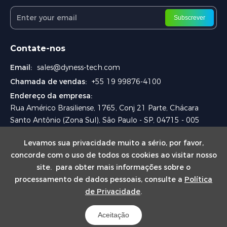
Subscrever
Contate-nos
Email:
sales@dyness-tech.com
Chamada de vendas:
+55 19 99876-4100
Endereço da empresa:
Rua Américo Brasiliense, 1765, Conj 21 Parte, Chácara
Santo Antônio (Zona Sul), São Paulo - SP, 04715 - 005
Levamos sua privacidade muito a sério, por favor,
concorde com o uso de todos os cookies ao visitar nosso
site. para obter mais informações sobre o
processamento de dados pessoais, consulte a
Política
de Privacidade
.
Copyright © 2024 Dyness Digital Energy Technology Co., Ltd.
Powered by
Mapa do site
Yongsy
Aceitação
Política de Privacidade