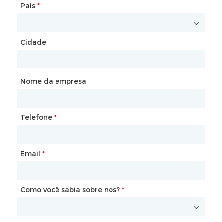
País
Local na rede Internet
*
Cidade
País
*
Cidade
Nome da empresa
Telefone
Caixa de correio
*
*
Email
Telefone
*
*
Como você sabia sobre nós?
Como você sabia sobre nós?
*
*