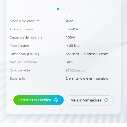
Modelo do produto
AR2.5
Tipo de bateria
LiFePO4
Capacidade nominal
100Ah
Peso líquido
＜23.5kg
Dimensão [L*P*A]
531mm*206mm*218mm
Nível de proteção
IP65
Ciclo de vida
≥3000 ciclos
Expansão
2 em série e 4 em paralelo
Parâmetro técnico
Mais informações