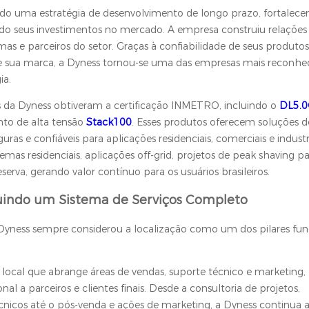
ido uma estratégia de desenvolvimento de longo prazo, fortalec
do seus investimentos no mercado. A empresa construiu relações
temas e parceiros do setor. Graças à confiabilidade de seus produtos
de sua marca, a Dyness tornou-se uma das empresas mais reconhe
ia.
os da Dyness obtiveram a certificação INMETRO, incluindo o
DL5.0
nto de alta tensão
Stack100
. Esses produtos oferecem soluções d
 e confiáveis para aplicações residenciais, comerciais e industri
as residenciais, aplicações off-grid, projetos de peak shaving pa
eserva, gerando valor contínuo para os usuários brasileiros.
ruindo um Sistema de Serviços Completo
Dyness sempre considerou a localização como um dos pilares fu
cal que abrange áreas de vendas, suporte técnico e marketing,
onal a parceiros e clientes finais. Desde a consultoria de projetos,
cnicos até o pós-venda e ações de marketing, a Dyness continua 