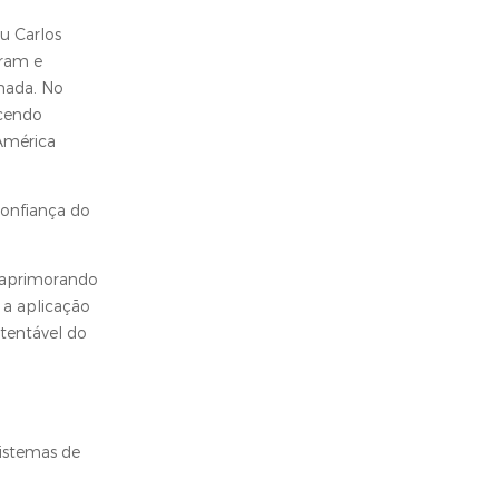
u Carlos
eram e
nada. No
ecendo
 América
confiança do
e aprimorando
 a aplicação
tentável do
istemas de