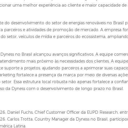
cionar uma melhor experiência ao cliente e maior capacidade de 
 do desenvolvimento do setor de energias renováveis no Brasil 
para parceiros e atividades de promoção de mercado. A empresa for
 setor, veículos de mídia e parceiros do ecossistema, ampliando
 Dyness no Brasil alcançou avanços significativos. A equipe comerc
tendimento mais próximo às necessidades dos clientes. A equipe
ce suporte a projetos, ajudando parceiros a aprimorar suas capaci
arketing fortalece a presença da marca por meio de diversas ações
etor. Essa estrutura local robusta não apenas fortalece a confia
 da Dyness com o desenvolvimento de longo prazo no Brasil.
6, Daniel Fuchs, Chief Customer Officer da EUPD Research, ent
. Carlos Trotta, Country Manager da Dyness no Brasil, participo
érica Latina.