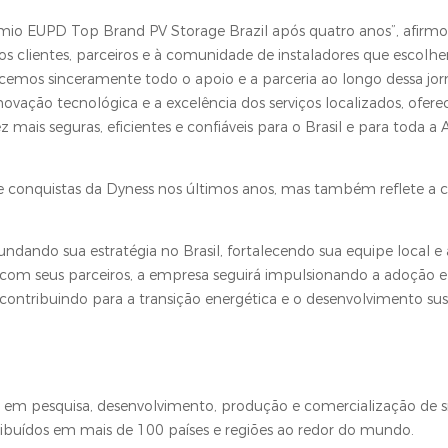
io EUPD Top Brand PV Storage Brazil após quatro anos”, afirmo
os clientes, parceiros e à comunidade de instaladores que escolh
cemos sinceramente todo o apoio e a parceria ao longo dessa jor
ação tecnológica e a excelência dos serviços localizados, ofer
ais seguras, eficientes e confiáveis para o Brasil e para toda a
e conquistas da Dyness nos últimos anos, mas também reflete a 
undando sua estratégia no Brasil, fortalecendo sua equipe local 
om seus parceiros, a empresa seguirá impulsionando a adoção e
ontribuindo para a transição energética e o desenvolvimento sus
a em pesquisa, desenvolvimento, produção e comercialização de s
buídos em mais de 100 países e regiões ao redor do mundo.