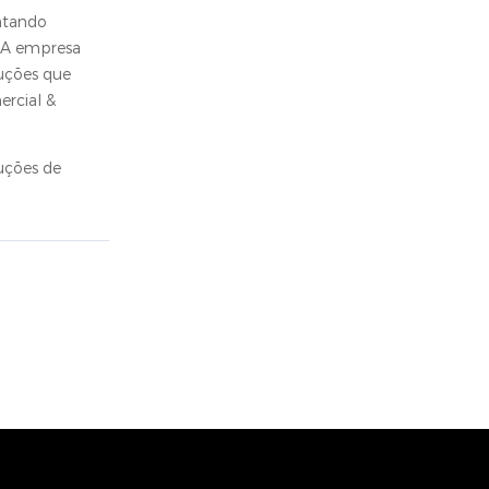
entando
. A empresa
uções que
ercial &
uções de