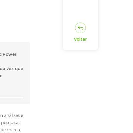
Voltar
ic Power
da vez que
te
 análises e
 pesquisas
o de marca,