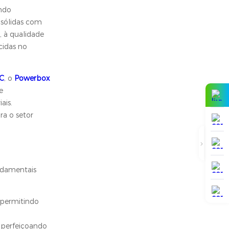
endo
 sólidas com
, à qualidade
cidas no
C
, o
Powerbox
e
ais.
ra o setor
ndamentais
 permitindo
aperfeiçoando