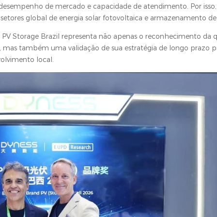
s, desempenho de mercado e capacidade de atendimento. Por isso,
setores global de energia solar fotovoltaica e armazenamento de 
V Storage Brazil representa não apenas o reconhecimento da q
s, mas também uma validação de sua estratégia de longo prazo 
volvimento local.