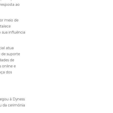
resposta ao
por meio de
talece
 sua influência
ial atua
 de suporte
dades de
 online e
nça dos
regou à Dyness
u da cerimônia