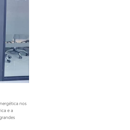
nergética nos
ica e a
grandes