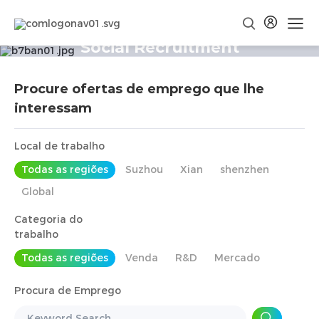
Social Recruitment
Procure ofertas de emprego que lhe
interessam
Local de trabalho
Todas as regiões
Suzhou
Xian
shenzhen
Global
Categoria do
trabalho
Todas as regiões
Venda
R&D
Mercado
Procura de Emprego