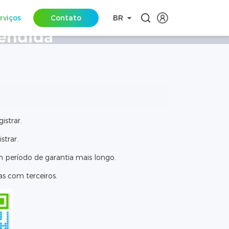
rviços
Contato
BR
tendida
istrar.
strar.
 período de garantia mais longo.
s com terceiros.