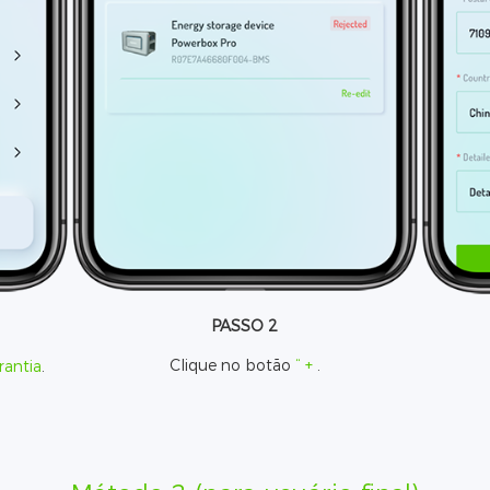
PASSO 2
Clique no botão
“ +
.
rantia
.