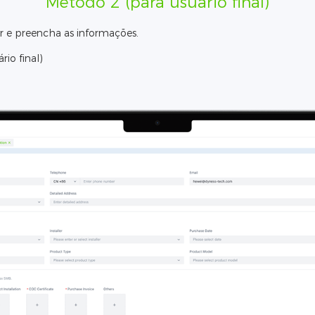
Método 2 (para usuário final)
r e preencha as informações.
rio final)