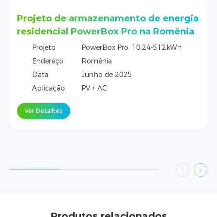
to de energia
9 Sistemas de armazenamen
o na Romênia
energia residencial PowerBr
Pattaya, Tailândia
 10,24-512kWh
Projeto
PowerBrick, 14,3 kW
Endereço
Pattaya, Tailândia
Data
Maio de 2025
Aplicação
PV + AC
Ver Detalhes
Produtos relacionados