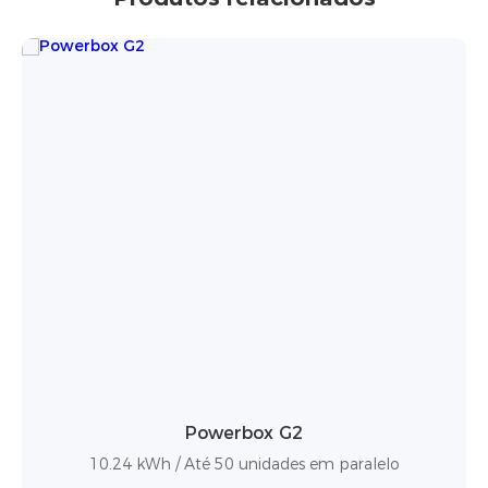
PowerBrick Pro
elo
14.336 kWh / Classificação de proteção IP65