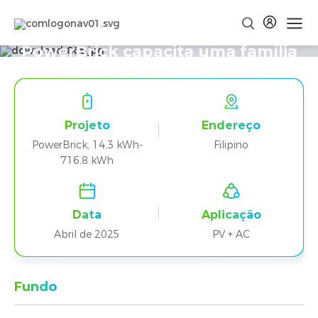
Configuração confiável do Dual
PowerBrick capacita uma família
filipina
Projeto
Endereço
PowerBrick, 14,3 kWh-
Filipino
716,8 kWh
Data
Aplicação
Abril de 2025
PV + AC
Fundo