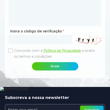
Insira o código de verificação
Insira o código de verificação
*
*
Concordo com a
Concordo com a
Política de Privacidade
Política de Privacidade
e aceito
e aceito
os termos e condições
os termos e condições
Enviar
Enviar
Subscreva a nossa newsletter
Subscrever