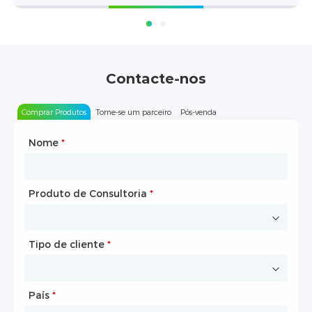
Contacte-nos
Comprar Produtos
Torne-se um parceiro
Pós-venda
Nome
Tipo de parceria
*
*
Produto de Consultoria
Nome
*
*
Tipo de cliente
Nome da empresa
*
*
País
Local na rede Internet
*