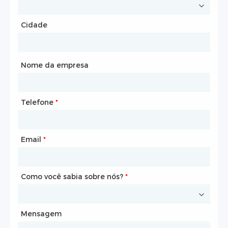
Cidade
País
*
Cidade
Nome da empresa
Telefone
Caixa de correio
*
*
Email
Telefone
*
*
Como você sabia sobre nós?
Como você sabia sobre nós?
*
*
Mensagem
Mensagem