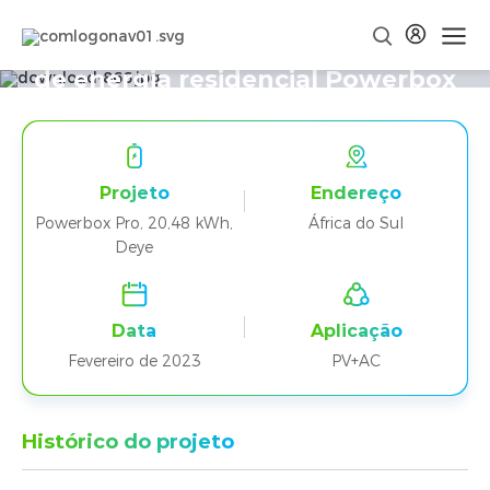
Dois projetos de armazenamento
de energia residencial Powerbox
Pro + Deye na África do Sul
Projeto
Endereço
Powerbox Pro, 20,48 kWh,
África do Sul
Deye
Data
Aplicação
Fevereiro de 2023
PV+AC
Histórico do projeto