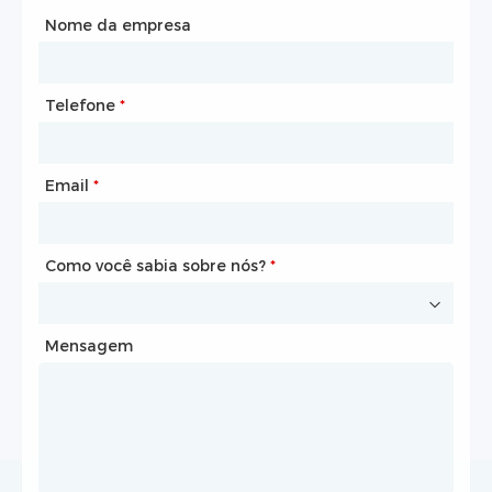
Cidade
Nome da empresa
Telefone
Caixa de correio
*
*
Email
Telefone
*
*
Como você sabia sobre nós?
Como você sabia sobre nós?
*
*
Mensagem
Mensagem