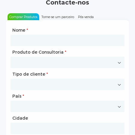
Contacte-nos
Comprar Produtos
Torne-se um parceiro
Pós-venda
Nome
Tipo de parceria
*
*
Produto de Consultoria
Nome
*
*
Tipo de cliente
Nome da empresa
*
*
País
Local na rede Internet
*
Cidade
País
*