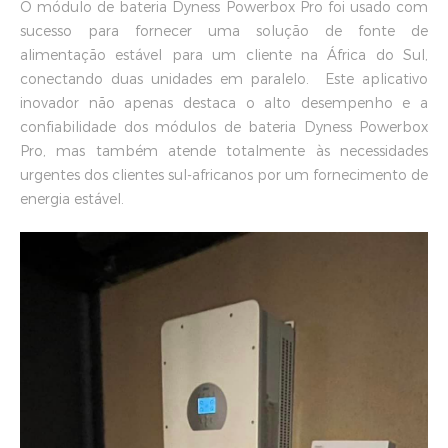
O módulo de bateria Dyness Powerbox Pro foi usado com
sucesso para fornecer uma solução de fonte de
alimentação estável para um cliente na África do Sul,
conectando duas unidades em paralelo. Este aplicativo
inovador não apenas destaca o alto desempenho e a
confiabilidade dos módulos de bateria Dyness Powerbox
Pro, mas também atende totalmente às necessidades
urgentes dos clientes sul-africanos por um fornecimento de
energia estável.