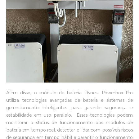
Além disso, o módulo de bateria Dyness Powerbox Pro
utiliza tecnologias avançadas de bateria e sistemas de
gerenciamento inteligentes para garantir segurança e
estabilidade em uso paralelo. Essas tecnologias podem
monitorar o status de funcionamento dos módulos de
bateria em tempo real, detectar e lidar com possíveis riscos
de segurança em tempo hábil e garantir o funcionamento