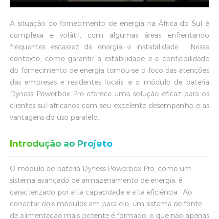
A situação do fornecimento de energia na África do Sul é
complexa e volátil, com algumas áreas enfrentando
frequentes escassez de energia e instabilidade. Nesse
contexto, como garantir a estabilidade e a confiabilidade
do fornecimento de energia tornou-se o foco das atenções
das empresas e residentes locais, e o módulo de bateria
Dyness Powerbox Pro oferece uma solução eficaz para os
clientes sul-africanos com seu excelente desempenho e as
vantagens do uso paralelo.
Introdução ao Projeto
O módulo de bateria Dyness Powerbox Pro, como um
sistema avançado de armazenamento de energia, é
caracterizado por alta capacidade e alta eficiência. Ao
conectar dois módulos em paralelo, um sistema de fonte
de alimentação mais potente é formado, o que não apenas