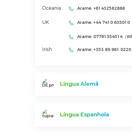
Oceania
Arame:
+61432582886
UK
Arame:
+44 7410 635010
Arame:
07761354514（W
Irish
Arame:
+353 89 961 0220
Língua Alemã
Língua Espanhola