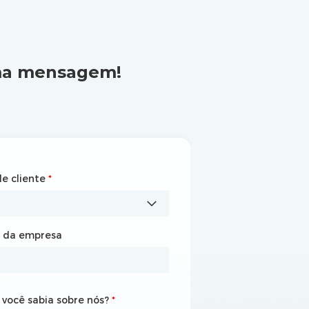
uma mensagem!
de cliente
 da empresa
*
*
 da empresa
de
você sabia sobre nós?
você sabia sobre nós?
*
*