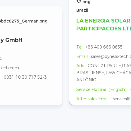
Brazil
LA ENERGIA SOLAR
PARTICIPACOES LT
ny GmbH
Tel
:
+86 400 666 0655
Email
:
sales@dyness-tech
55
Add
:
CONJ 21 PARTE,R 
-tech.com
BRASILIENSE,1765,CHÁC
）
:
0031 10 30 717 52-3
ANTÔNIO
Service Hotline（English）
After-sales Email
:
service@