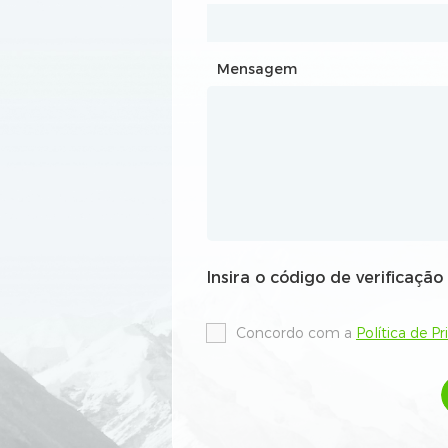
Mensagem
Mensagem
Insira o código de verificação
Insira o código de verificação
Concordo com a
Concordo com a
Política de P
Política de P