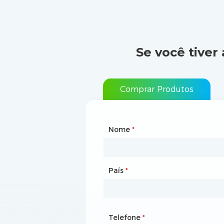
Se você tive
Comprar Produtos
Nome
Tipo de parceria
*
*
País
Local na rede Internet
*
Telefone
Caixa de correio
*
*