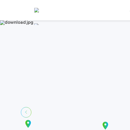
Contate-nos
TEL:
+86 400 6660655
Home
Serviços
Aftermarket
Conta
Email:
sales@dyness-tech.com