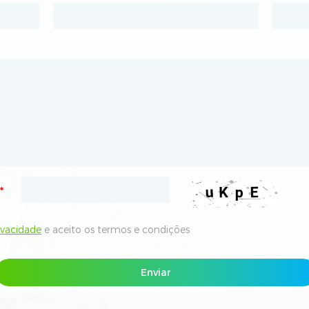
*
*
rivacidade
rivacidade
e aceito os termos e condições
e aceito os termos e condições
Enviar
Enviar