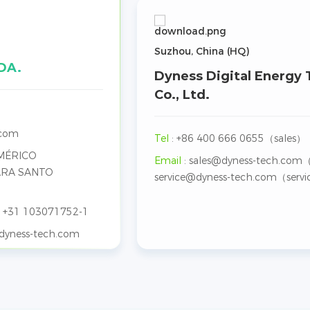
Suzhou, China (HQ)
DA.
Dyness Digital Energy
Co., Ltd.
.com
Tel
:
+86 400 666 0655（sales）
AMÉRICO
Email
:
sales@dyness-tech.com
ARA SANTO
service@dyness-tech.com（serv
:
+31 103071752-1
dyness-tech.com