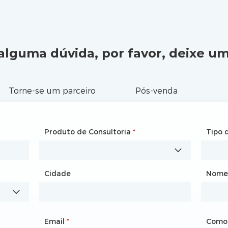
r alguma dúvida, por favor, deixe 
Torne-se um parceiro
Pós-venda
Produto de Consultoria
Nome
*
*
Tipo 
Nome
Cidade
País
*
Nome
Cida
Email
Telefone
*
*
Como 
Como 