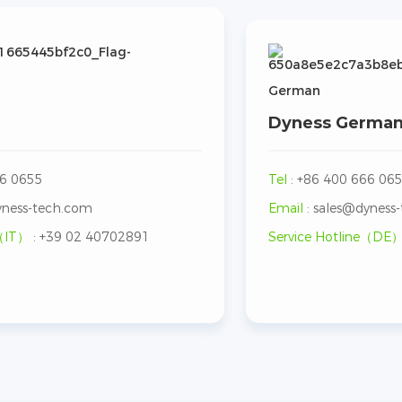
German
Dyness Germa
66 0655
Tel
:
+86 400 666 06
yness-tech.com
Email
:
sales@dyness
e（IT）
:
+39 02 40702891
Service Hotline（DE