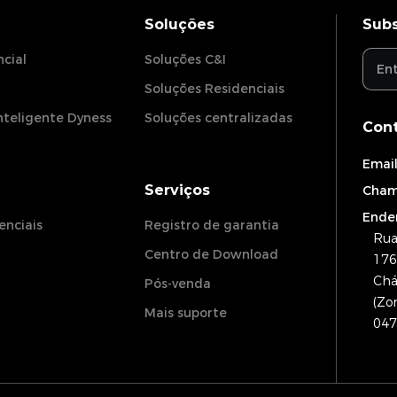
Soluções
Subs
cial
Soluções C&I
Soluções Residenciais
inteligente Dyness
Soluções centralizadas
Con
Email
Serviços
Cham
Ende
enciais
Registro de garantia
Rua
Centro de Download
176
Chá
Pós-venda
(Zo
Mais suporte
047