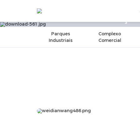
Soluçõe
Home
Soluções & Casos
Soluções
Design 
Parques
Complexo
Industriais
Comercial