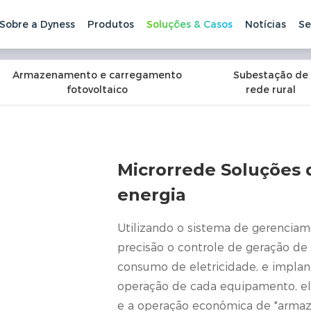
Sobre a Dyness
Produtos
Soluções & Casos
Notícias
Se
s de armazenamento de ene
Soluções de armazenamento de energia C&I
de sistema modular, correspondência flexível de vários 
Armazenamento e carregamento
Subestação de
fotovoltaico
rede rural
Microrrede Soluções
energia
Utilizando o sistema de gerencia
precisão o controle de geração de
consumo de eletricidade, e implan
operação de cada equipamento, el
e a operação econômica de "arma