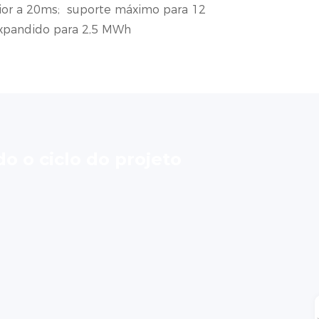
rior a 20ms; suporte máximo para 12
expandido para 2,5 MWh
do o ciclo do projeto