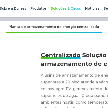
Sobre a Dyness
Produtos
Soluções & Casos
Notícias
Se
ção de armazenamento de ene
Soluções de estação de armazenamento de energia centrali
 low installation, operation and maintenance costs an
Planta de armazenamento de energia centralizada
Centralizado
Solução 
armazenamento de e
A usina de armazenamento de ener
superiores a 20 MW, atende a vário
colinas, agro-PV, gerenciamento de
superfícies de água. O equipamen
ambientes hostis, como temperatur