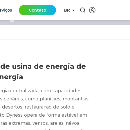
rviços
Contato
BR
rgia centralizada
zada
d investment costs
de usina de energia de
nergia
gia centralizada, com capacidades
s cenários, como planícies, montanhas,
 desertos, restauração de solo e
to Dyness opera de forma estável em
as extremas, ventos, areias, névoa