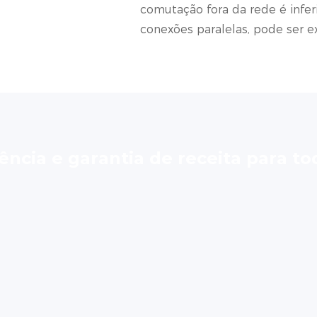
comutação fora da rede é infe
conexões paralelas, pode ser 
iência e garantia de receita para to